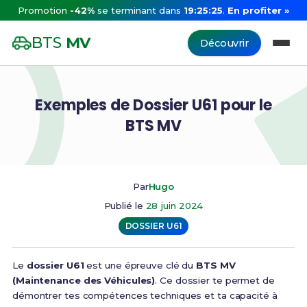
Promotion
-42%
se terminant dans
19:25:25
.
En profiter »
BTS
MV
Découvrir
Exemples de Dossier U61 pour le
BTS MV
Par
Hugo
Publié le
28 juin 2024
DOSSIER U61
Le
dossier U61
est une épreuve clé du
BTS MV
(Maintenance des Véhicules)
. Ce dossier te permet de
démontrer tes compétences techniques et ta capacité à