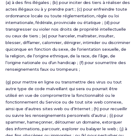
(a) à des fins illégales ; (b) pour inciter des tiers à réaliser des
actes illégaux ou à y prendre part ; (c) pour enfreindre toute
ordonnance locale ou toute réglementation, règle ou loi
internationale, fédérale, provinciale ou étatique ; (d) pour
transgresser ou violer nos droits de propriété intellectuelle
ou ceux de tiers ; (e) pour harceler, maltraiter, insulter,
blesser, diffamer, calomnier, dénigrer, intimider ou discriminer
quiconque en fonction du sexe, de l’orientation sexuelle, de
la religion, de l’origine ethnique, de la race, de l’âge, de
l’origine nationale ou d’un handicap ; (f) pour soumettre des
renseignements faux ou trompeurs ;
(g) pour mettre en ligne ou transmettre des virus ou tout
autre type de code malveillant qui sera ou pourrait être
utilisé en vue de compromettre la fonctionnalité ou le
fonctionnement du Service ou de tout site web connexe,
ainsi que d'autres sites web ou d’Internet ; (h) pour recueillir
ou suivre les renseignements personnels d’autrui ; (i) pour
spammer, hameçonner, détourner un domaine, extorquer
des informations, parcourir, explorer ou balayer le web ; (j) à
des fins obscènes ou immorales ; ou (k) pour perturber ou