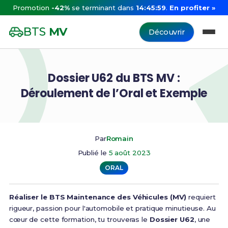
Promotion
-42%
se terminant dans
14:45:59
.
En profiter »
BTS
MV
Découvrir
Dossier U62 du BTS MV :
Déroulement de l’Oral et Exemple
Par
Romain
Publié le
5 août 2023
ORAL
Réaliser le BTS Maintenance des Véhicules (MV)
requiert
rigueur, passion pour l'automobile et pratique minutieuse. Au
cœur de cette formation, tu trouveras le
Dossier U62
, une