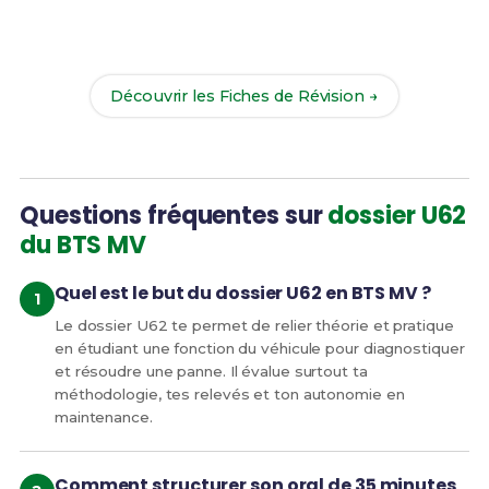
Révise efficacement avec nos
76 Fiches de
Révision
pour le BTS MV et maximise tes chances
de réussite !
Découvrir les Fiches de Révision →
Questions fréquentes sur
dossier U62
du BTS MV
Quel est le but du dossier U62 en BTS MV ?
Le dossier U62 te permet de relier théorie et pratique
en étudiant une fonction du véhicule pour diagnostiquer
et résoudre une panne. Il évalue surtout ta
méthodologie, tes relevés et ton autonomie en
maintenance.
Comment structurer son oral de 35 minutes