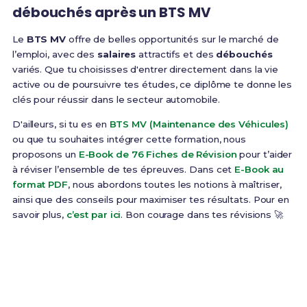
débouchés après un BTS MV
Le
BTS MV
offre de belles opportunités sur le marché de
l’emploi, avec des
salaires
attractifs et des
débouchés
variés. Que tu choisisses d'entrer directement dans la vie
active ou de poursuivre tes études, ce diplôme te donne les
clés pour réussir dans le secteur automobile.
D'ailleurs, si tu es en
BTS MV (Maintenance des Véhicules)
ou que tu souhaites intégrer cette formation, nous
proposons un
E-Book de 76 Fiches de Révision
pour t’aider
à réviser l’ensemble de tes épreuves. Dans cet
E-Book au
format PDF
, nous abordons toutes les notions à maîtriser,
ainsi que des conseils pour maximiser tes résultats. Pour en
savoir plus,
c’est par ici
. Bon courage dans tes révisions 🚀
Prêt(e) à réussir ton examen ?
Révise efficacement avec nos
76 Fiches de