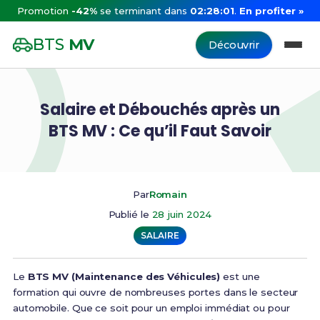
Promotion
-42%
se terminant dans
02:28:01
.
En profiter »
BTS
MV
Découvrir
Salaire et Débouchés après un
BTS MV : Ce qu’il Faut Savoir
Par
Romain
Publié le
28 juin 2024
SALAIRE
Le
BTS MV (Maintenance des Véhicules)
est une
formation qui ouvre de nombreuses portes dans le secteur
automobile. Que ce soit pour un emploi immédiat ou pour